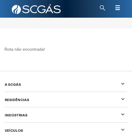
☰
Rota não encontrada!
⌵
A SCGÁS
⌵
Residências
⌵
Indústrias
⌵
Veículos