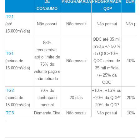
DE
PROGRAMADA
PROGRAMADA
DEMA
CONSUMO
- QDP
TG1
(até
Não possui
Não possui
Não possui
Não pos
15.000m³/dia)
QDC até 35 mil
85%
m³/dia +/- 50 %
recuperável
TG1
da QDC+10%,
até o limite de
(acima de
Não possui
QDC acima de
10% Q
75% do
15.000m³/dia)
35 mil m³/dia
volume pago e
+/- 25% da
não retirado
QDC
TG2
70% do
+10%; +15% ou
(acima de
contratado
20 dias
+20% da QDP*
20% Q
15.000m³/dia)
mensal
-20% da QDP
TG3
Demanda Fixa
Não possui
Não possui
10% Q
.