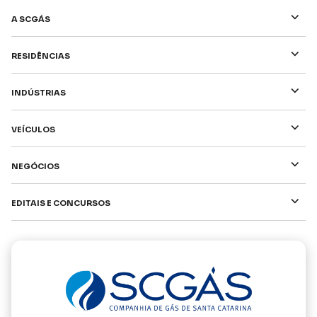
⌵
A SCGÁS
⌵
Residências
⌵
Indústrias
⌵
Veículos
⌵
Negócios
⌵
Editais e Concursos