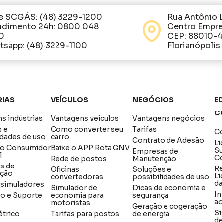
e SCGÁS: (48) 3229-1200
Rua Antônio 
ndimento 24h: 0800 048
Centro Empre
0
CEP: 88010-
sapp: (48) 3229-1100
Florianópolis
rias
Veículos
Negócios
Ed
C
s indústrias
Vantagens veículos
Vantagens negócios
s e
Como converter seu
Tarifas
Co
idades de uso
carro
Contrato de Adesão
Li
do Consumidor
Baixe o APP Rota GNV
S
Empresas de
l
C
Rede de postos
Manutenção
s de
R
Oficinas
Soluções e
ção
Li
convertedoras
possibilidades de uso
d
e simuladores
Simulador de
Dicas de economia e
In
ão e Suporte
economia para
segurança
a
motoristas
Geração e cogeração
Si
étrico
Tarifas para postos
de energia
de