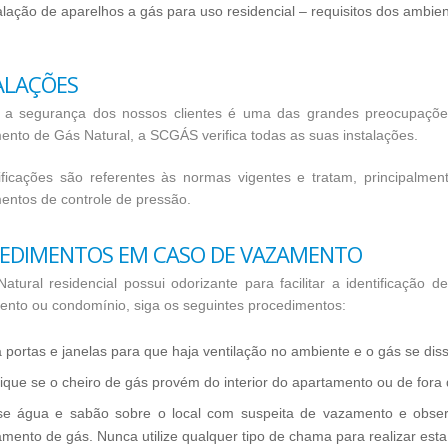
alação de aparelhos a gás para uso residencial – requisitos dos ambien
alações
r a segurança dos nossos clientes é uma das grandes preocupaçõ
ento de Gás Natural, a SCGÁS verifica todas as suas instalações.
rificações são referentes às normas vigentes e tratam, principalm
entos de controle de pressão.
edimentos em caso de vazamento
atural residencial possui odorizante para facilitar a identificaçã
ento ou condomínio, siga os seguintes procedimentos:
 portas e janelas para que haja ventilação no ambiente e o gás se dis
fique se o cheiro de gás provém do interior do apartamento ou de fora 
se água e sabão sobre o local com suspeita de vazamento e obser
mento de gás. Nunca utilize qualquer tipo de chama para realizar esta 