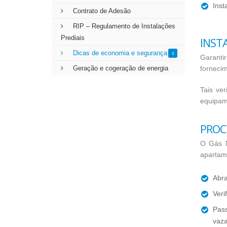
Inst
Contrato de Adesão
RIP – Regulamento de Instalações
Inst
Prediais
Dicas de economia e segurança
Garanti
Geração e cogeração de energia
fornecim
Tais ve
equipam
Proc
O Gás N
apartam
Abra
Veri
Pas
vaza