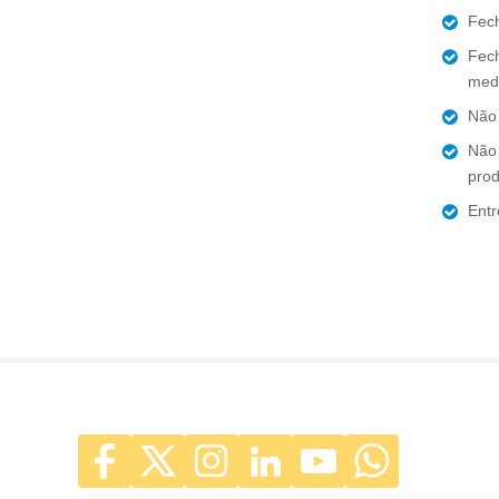
Fech
Fech
medi
Não 
Não 
prod
Entr