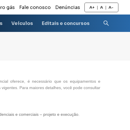
ro gás
Fale conosco
Denúncias
A+
A
A-
|
|
as
Veículos
Editais e concursos
ncial oferece, é necessário que os equipamentos e
vigentes. Para maiores detalhes, você pode consultar
denciais e comerciais – projeto e execução.