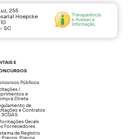
Luz, 255
sarial Hoepcke
410
 - SC
itais e
oncursos
ncursos Públicos
citações /
uprimentos e
ompra Direta
egulamento de
citações e Contratos
a SCGAS
formações Gerais
os Fornecedores
stema de Registro
 Preços: Preços