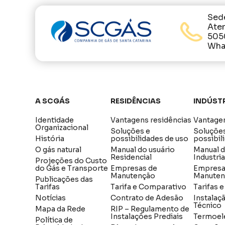
Sed
Ate
505
What
A SCGÁS
Residências
Indúst
Identidade
Vantagens residências
Vantagen
Organizacional
Soluções e
Soluçõe
História
possibilidades de uso
possibil
O gás natural
Manual do usuário
Manual 
Residencial
Industria
Projeções do Custo
do Gás e Transporte
Empresas de
Empresa
Manutenção
Manuten
Publicações das
Tarifas
Tarifa e Comparativo
Tarifas 
Notícias
Contrato de Adesão
Instalaç
Técnico
Mapa da Rede
RIP – Regulamento de
Instalações Prediais
Termoel
Política de