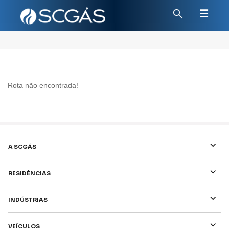
☰
Rota não encontrada!
⌵
A SCGÁS
⌵
Residências
⌵
Indústrias
⌵
Veículos