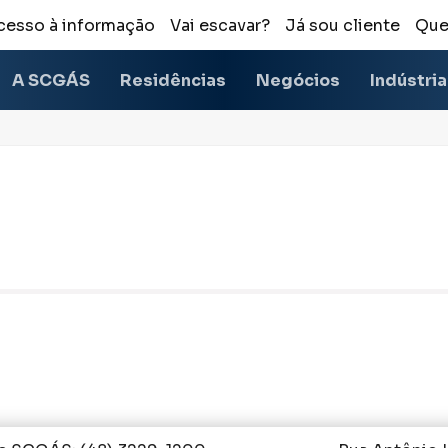
cesso à informação
Vai escavar?
Já sou cliente
Que
A SCGÁS
Residências
Negócios
Indústri