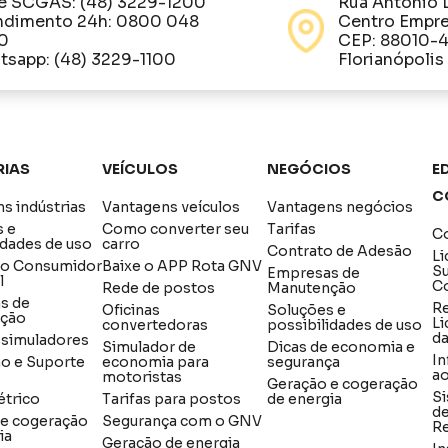
e SCGÁS: (48) 3229-1200
Rua Antônio 
ndimento 24h: 0800 048
Centro Empre
0
CEP: 88010-
sapp: (48) 3229-1100
Florianópolis
rias
Veículos
Negócios
Ed
C
s indústrias
Vantagens veículos
Vantagens negócios
s e
Como converter seu
Tarifas
Co
idades de uso
carro
Contrato de Adesão
Li
do Consumidor
Baixe o APP Rota GNV
S
Empresas de
l
C
Rede de postos
Manutenção
s de
R
Oficinas
Soluções e
ção
Li
convertedoras
possibilidades de uso
d
e simuladores
Simulador de
Dicas de economia e
In
ão e Suporte
economia para
segurança
a
motoristas
Geração e cogeração
Si
étrico
Tarifas para postos
de energia
de
 e cogeração
Segurança com o GNV
Re
ia
Geração de energia