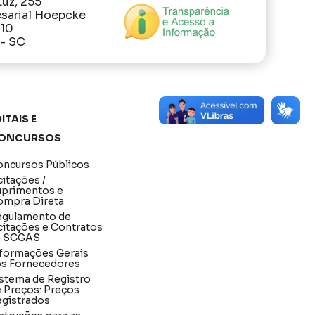
Luz, 255
sarial Hoepcke
410
 - SC
itais e
oncursos
ncursos Públicos
citações /
uprimentos e
ompra Direta
egulamento de
citações e Contratos
a SCGAS
formações Gerais
os Fornecedores
stema de Registro
 Preços: Preços
gistrados