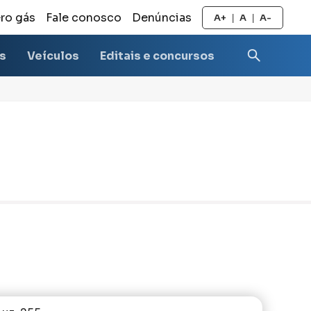
ro gás
Fale conosco
Denúncias
A+
A
A-
|
|
as
Veículos
Editais e concursos