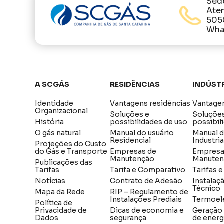
Sed
Ate
505
What
A SCGÁS
Residências
Indúst
Identidade
Vantagens residências
Vantagen
Organizacional
Soluções e
Soluçõe
História
possibilidades de uso
possibil
O gás natural
Manual do usuário
Manual 
Residencial
Industria
Projeções do Custo
do Gás e Transporte
Empresas de
Empresa
Manutenção
Manuten
Publicações das
Tarifas
Tarifa e Comparativo
Tarifas 
Notícias
Contrato de Adesão
Instalaç
Técnico
Mapa da Rede
RIP – Regulamento de
Instalações Prediais
Termoel
Política de
Privacidade de
Dicas de economia e
Geração
Dados
segurança
de energ