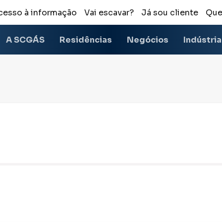
cesso à informação
Vai escavar?
Já sou cliente
Que
A SCGÁS
Residências
Negócios
Indústri