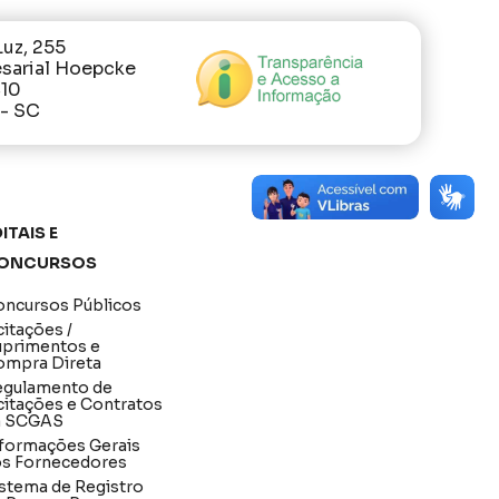
Luz, 255
sarial Hoepcke
410
 - SC
itais e
oncursos
ncursos Públicos
citações /
uprimentos e
ompra Direta
egulamento de
citações e Contratos
a SCGAS
formações Gerais
os Fornecedores
stema de Registro