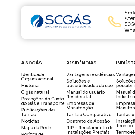
Sed
Ate
505
What
A SCGÁS
Residências
Indúst
Identidade
Vantagens residências
Vantagen
Organizacional
Soluções e
Soluçõe
História
possibilidades de uso
possibil
O gás natural
Manual do usuário
Manual 
Residencial
Industria
Projeções do Custo
do Gás e Transporte
Empresas de
Empresa
Manutenção
Manuten
Publicações das
Tarifas
Tarifa e Comparativo
Tarifas 
Notícias
Contrato de Adesão
Instalaç
Técnico
Mapa da Rede
RIP – Regulamento de
Instalações Prediais
Termoel
Política de