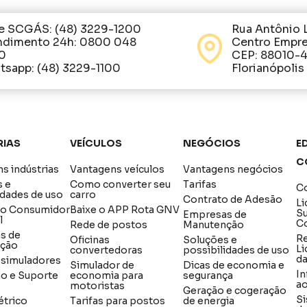
e SCGÁS: (48) 3229-1200
Rua Antônio 
ndimento 24h: 0800 048
Centro Empre
0
CEP: 88010-
sapp: (48) 3229-1100
Florianópolis
rias
Veículos
Negócios
Ed
C
s indústrias
Vantagens veículos
Vantagens negócios
s e
Como converter seu
Tarifas
Co
idades de uso
carro
Contrato de Adesão
Li
do Consumidor
Baixe o APP Rota GNV
S
Empresas de
l
C
Rede de postos
Manutenção
s de
R
Oficinas
Soluções e
ção
Li
convertedoras
possibilidades de uso
d
e simuladores
Simulador de
Dicas de economia e
In
ão e Suporte
economia para
segurança
a
motoristas
Geração e cogeração
Si
étrico
Tarifas para postos
de energia