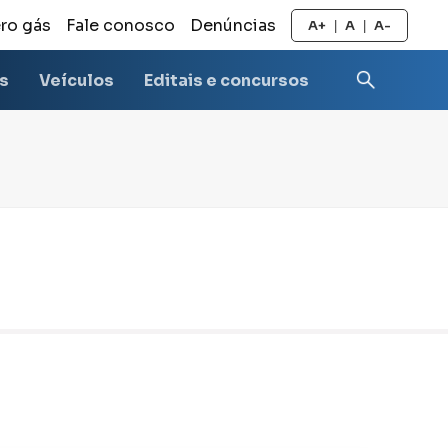
ro gás
Fale conosco
Denúncias
A+
A
A-
|
|
as
Veículos
Editais e concursos