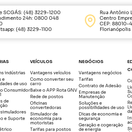
e SCGÁS: (48) 3229-1200
Rua Antônio 
ndimento 24h: 0800 048
Centro Empre
0
CEP: 88010-
sapp: (48) 3229-1100
Florianópolis
rias
Veículos
Negócios
Ed
C
s indústrias
Vantagens veículos
Vantagens negócios
s e
Como converter seu
Tarifas
Co
idades de uso
carro
Contrato de Adesão
Li
do Consumidor
Baixe o APP Rota GNV
S
Empresas de
l
C
Rede de postos
Manutenção
s de
R
Oficinas
Soluções e
ção
Li
convertedoras
possibilidades de uso
d
e simuladores
Simulador de
Dicas de economia e
In
ão e Suporte
economia para
segurança
a
motoristas
Geração e cogeração
Si
étrico
Tarifas para postos
de energia