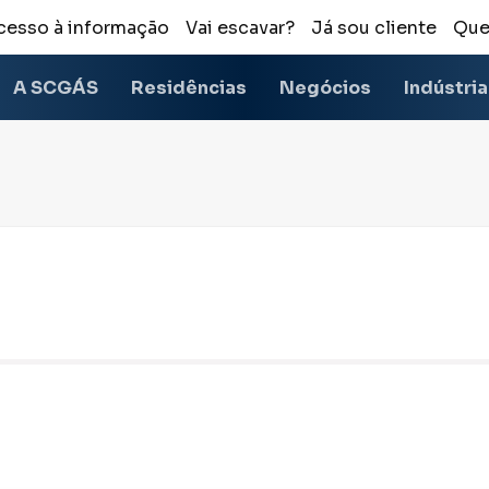
cesso à informação
Vai escavar?
Já sou cliente
Que
A SCGÁS
Residências
Negócios
Indústri