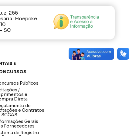
Luz, 255
sarial Hoepcke
410
 - SC
itais e
oncursos
ncursos Públicos
citações /
uprimentos e
ompra Direta
egulamento de
citações e Contratos
a SCGAS
formações Gerais
os Fornecedores
stema de Registro