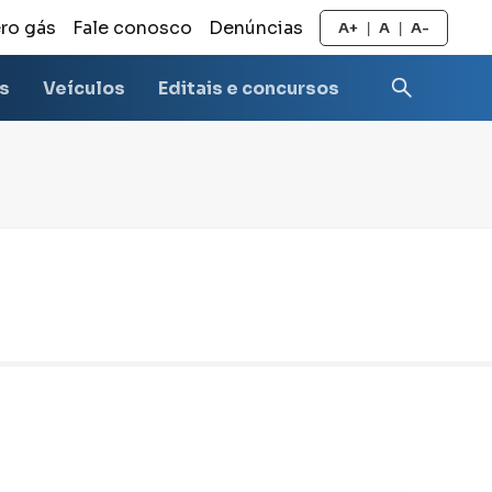
ro gás
Fale conosco
Denúncias
A+
A
A-
|
|
as
Veículos
Editais e concursos