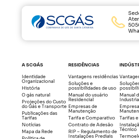
Sed
Ate
505
What
A SCGÁS
Residências
Indúst
Identidade
Vantagens residências
Vantagen
Organizacional
Soluções e
Soluçõe
História
possibilidades de uso
possibil
O gás natural
Manual do usuário
Manual 
Residencial
Industria
Projeções do Custo
do Gás e Transporte
Empresas de
Empresa
Manutenção
Manuten
Publicações das
Tarifas
Tarifa e Comparativo
Tarifas 
Notícias
Contrato de Adesão
Instalaç
Técnico
Mapa da Rede
RIP – Regulamento de
Instalações Prediais
Termoel
Política de