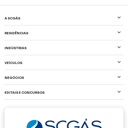
⌵
A SCGÁS
⌵
Residências
⌵
Indústrias
⌵
Veículos
⌵
Negócios
⌵
Editais e Concursos